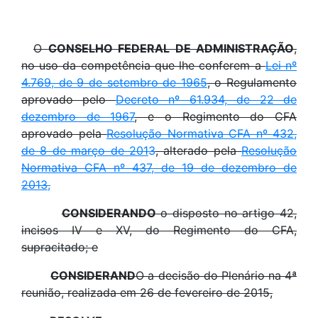
O
CONSELHO FEDERAL DE ADMINISTRAÇÃO
,
no uso da competência que lhe conferem a
Lei nº
4.769, de 9 de setembro de 1965
, o Regulamento
aprovado pelo
Decreto nº 61.934, de 22 de
dezembro de 1967
, e o Regimento do CFA
aprovado pela
Resolução Normativa CFA nº 432,
de 8 de março de 201
3
, alterado pela
Resolução
Normativa CFA nº 437, de 19 de dezembro de
2013
,
CONSIDERANDO
o disposto no artigo 42,
incisos IV e XV, do Regimento do CFA,
supracitado; e
CONSIDERAND
O a decisão do Plenário na 4ª
reunião, realizada em 26 de fevereiro de 2015,