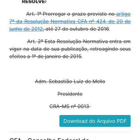
RESOLVE:
Art. 1º Prorrogar o prazo previsto no
artigo
7º da Resolução Normativa CFA nº 424, de 20 de
junho de 2012
, até 27 de outubro de 2016
.
Art. 2º Esta Resolução Normativa entra em
vigor na data de sua publicação, retroagindo seus
efeitos a 1º de janeiro de 2015
.
Adm. Sebastião Luiz de Mello
Presidente
CRA-MS nº 0013
Download do Arquivo PDF