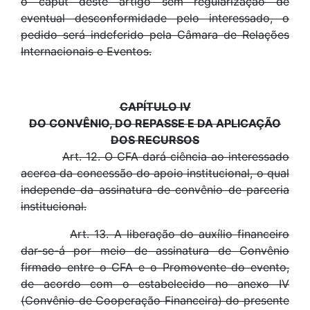
o caput deste artigo sem regularização de
eventual desconformidade pelo interessado, o
pedido será indeferido pela Câmara de Relações
Internacionais e Eventos.
CAPÍTULO IV
DO CONVÊNIO, DO REPASSE E DA APLICAÇÃO
DOS RECURSOS
Art. 12. O CFA dará ciência ao interessado
acerca da concessão do apoio institucional, o qual
independe da assinatura de convênio de parceria
institucional.
Art. 13. A liberação do auxílio financeiro
dar-se-á por meio de assinatura de Convênio
firmado entre o CFA e o Promovente do evento,
de acordo com o estabelecido no anexo IV
(Convênio de Cooperação Financeira) do presente