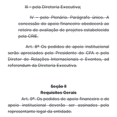
III - pela Diretoria Executiva;
IV - pelo Plenário. Parágrafo único. A
concessão do apoio financeiro obedecerá ao
roteiro de avaliação de projetos estabelecido
pela CRIE.
Art. 8º Os pedidos de apoio institucional
serão apreciados pelo Presidente do CFA e pelo
Diretor de Relações Internacionais e Eventos, ad
referendum da Diretoria Executiva.
Seção II
Requisitos Gerais
Art. 9º. Os pedidos de apoio financeiro e de
apoio institucional deverão ser assinados pelo
representante legal da entidade.