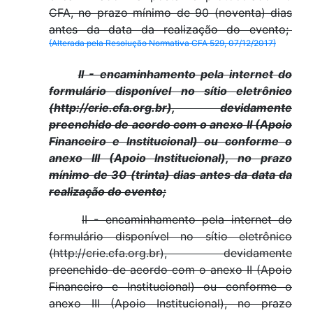
CFA, no prazo mínimo de 90 (noventa) dias
antes da data da realização do evento;
(Alterada pela Resolução Normativa CFA 529, 07/12/2017)
II - encaminhamento pela internet do
formulário disponível no sítio eletrônico
(http://crie.cfa.org.br), devidamente
preenchido de acordo com o anexo II (Apoio
Financeiro e Institucional) ou conforme o
anexo III (Apoio Institucional), no prazo
mínimo de 30 (trinta) dias antes da data da
realização do evento;
II - encaminhamento pela internet do
formulário disponível no sítio eletrônico
(http://crie.cfa.org.br), devidamente
preenchido de acordo com o anexo II (Apoio
Financeiro e Institucional) ou conforme o
anexo III (Apoio Institucional), no prazo