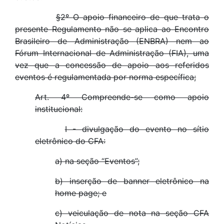
§2º O apoio financeiro de que trata o
presente Regulamento não se aplica ao Encontro
Brasileiro de Administração (ENBRA) nem ao
Fórum Internacional de Administração (FIA), uma
vez que a concessão de apoio aos referidos
eventos é regulamentada por norma específica;
Art. 4º Compreende-se como apoio
institucional:
I - divulgação do evento no sítio
eletrônico do CFA:
a) na seção “Eventos”;
b) inserção de banner eletrônico na
home page; e
c) veiculação de nota na seção CFA