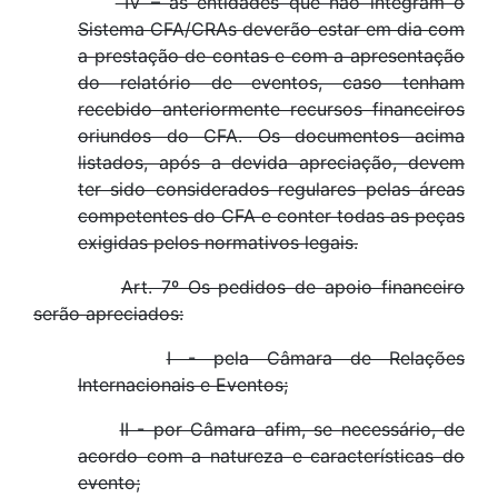
IV – as entidades que não integram o
Sistema CFA/CRAs deverão estar em dia com
a prestação de contas e com a apresentação
do relatório de eventos, caso tenham
recebido anteriormente recursos financeiros
oriundos do CFA. Os documentos acima
listados, após a devida apreciação, devem
ter sido considerados regulares pelas áreas
competentes do CFA e conter todas as peças
exigidas pelos normativos legais.
Art. 7º Os pedidos de apoio financeiro
serão apreciados:
I - pela Câmara de Relações
Internacionais e Eventos;
II - por Câmara afim, se necessário, de
acordo com a natureza e características do
evento;