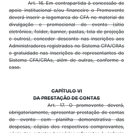
Art. 16. Em contrapartida à concessão de
apoio institucional e/ou financeiro o Promovente
deverá inserir a logomarca do CFA no material de
divulgação e promocional do evento (sítio
eletrônico, folder, banner, pastas, tela de projeção
e outros), conceder desconto nas inscrições aos
Administradores registrados no Sistema CFA/CRAs
e gratuidade nas inscrições de representantes do
Sistema CFA/CRAs, além de outras, conforme o
caso.
CAPÍTULO VI
DA PRESTAÇÃO DE CONTAS
Art. 17. O promovente deverá,
obrigatoriamente, apresentar prestação de contas
do evento com planilha demonstrativa das
despesas, cópias dos respectivos comprovantes,