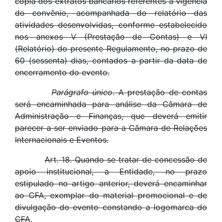
cópia dos extratos bancários referentes à vigência
do convênio, acompanhada do relatório das
atividades desenvolvidas, conforme estabelecido
nos anexos V (Prestação de Contas) e VI
(Relatório) do presente Regulamento, no prazo de
60 (sessenta) dias, contados a partir da data de
encerramento do evento.
Parágrafo único
. A prestação de contas
será encaminhada para análise da Câmara de
Administração e Finanças, que deverá emitir
parecer a ser enviado para a Câmara de Relações
Internacionais e Eventos.
Art. 18. Quando se tratar de concessão de
apoio institucional, a Entidade, no prazo
estipulado no artigo anterior, deverá encaminhar
ao CFA, exemplar do material promocional e de
divulgação do evento constando a logomarca do
CFA
.