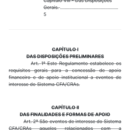
Capítulo VIII - Das Disposições
Gerais.
..................................................
5
CAPÍTULO I
DAS DISPOSIÇÕES PRELIMINARES
Art. 1º Este Regulamento estabelece os
requisitos gerais para a concessão de apoio
financeiro e de apoio institucional a eventos de
interesse do Sistema CFA/CRAs.
CAPÍTULO II
DAS FINALIDADES E FORMAS DE APOIO
Art. 2º São eventos de interesse do Sistema
CFA/CRAs aqueles relacionados com a