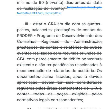
mínimo de 90 (noventa) dias antes da data
(Alterada pela Resolução
da realização do evento;’’
Normativa CFA 529, 07/12/2017)
III - estar o CRA em dia com as quotas-
partes, balancetes, prestações de contas do
PRODER - Programa de Desenvolvimento dos
Conselhos Regionais de Administração,
prestações de contas e relatórios de outros
eventos realizados com recursos oriundos do
CFA, com parcelamento de débito porventura
existente e não ter pendências relacionadas à
recomendação de relatórios de auditoria. Os
documentos acima listados, após a devida
apreciação, devem ter sido considerados
regulares pelas áreas competentes do CFA e
conter todas as peças exigidas pelos
normativos legais correspondentes;