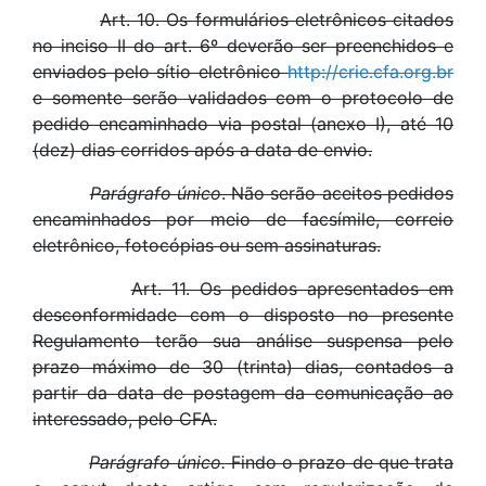
Art. 10. Os formulários eletrônicos citados
no inciso II do art. 6º deverão ser preenchidos e
enviados pelo sítio eletrônico
http://crie.cfa.org.br
e somente serão validados com o protocolo de
pedido encaminhado via postal (anexo I), até 10
(dez) dias corridos após a data de envio.
Parágrafo único
. Não serão aceitos pedidos
encaminhados por meio de facsímile, correio
eletrônico, fotocópias ou sem assinaturas.
Art. 11. Os pedidos apresentados em
desconformidade com o disposto no presente
Regulamento terão sua análise suspensa pelo
prazo máximo de 30 (trinta) dias, contados a
partir da data de postagem da comunicação ao
interessado, pelo CFA.
Parágrafo único.
Findo o prazo de que trata