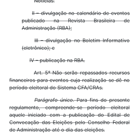
Notícias.
II – divulgação no calendário de eventos
publicado na Revista Brasileira de
Administração (RBA);
III – divulgação no Boletim Informativo
(eletrônico); e
IV – publicação na RBA.
Art. 5º Não serão repassados recursos
financeiros para eventos cuja realização se dê no
período eleitoral do Sistema CFA/CRAs.
Parágrafo único
. Para fins do presente
regulamento, compreende-se período eleitoral
aquele iniciado com a publicação do Edital de
Convocação das Eleições pelo Conselho Federal
de Administração até o dia das eleições.