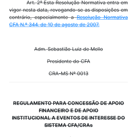
Art. 2º Esta Resolução Normativa entra em
vigor nesta data, revogando-se as disposições em
contrário, especialmente a
Resolução Normativa
CFA N.º 344, de 10 de agosto de 2007.
Adm. Sebastião Luiz de Mello
Presidente do CFA
CRA-MS Nº 0013
REGULAMENTO PARA CONCESSÃO DE APOIO
FINANCEIRO E DE APOIO
INSTITUCIONAL A EVENTOS DE INTERESSE DO
SISTEMA CFA/CRAs