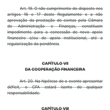
Art. 19. O não cumprimento do disposto nos
artigos 16 e 17 deste Regulamento e a não
aprovação da prestação de contas pela Câmara
de Administração e Finanças, constituem
impedimento para a concessão de novo apoio
financeiro e/ou de apoio institucional, até a
regularização da pendência
.
CAPÍTULO VII
DA COOPERAÇÃO FINANCEIRA
Art. 20. Na hipótese de o evento apresentar
déficit, o CFA estará isento de qualquer
responsabilidade.
CAPÍTULO VIII