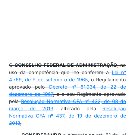
O
CONSELHO FEDERAL DE ADMINISTRAÇÃO
, no
uso da competência que lhe conferem a
Lei n°
4.769, de 9 de setembro de 1965
, o Regulamento
aprovado pelo
Decreto n° 61.934, de 22 de
dezembro de 1967
, e o seu Regimento aprovado
pela
Resolução Normativa CFA n° 432, de 08 de
março de 2013
, alterado pela
Resolução
Normativa CFA nº 437, de 19 de dezembro de
2013
,