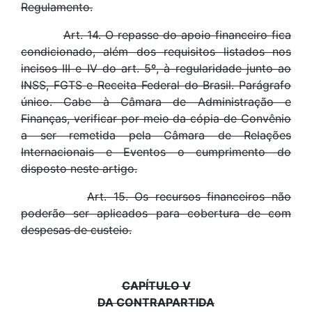
Regulamento.
Art. 14. O repasse do apoio financeiro fica
condicionado, além dos requisitos listados nos
incisos III e IV do art. 5º, à regularidade junto ao
INSS, FGTS e Receita Federal do Brasil. Parágrafo
único. Cabe à Câmara de Administração e
Finanças, verificar por meio da cópia de Convênio
a ser remetida pela Câmara de Relações
Internacionais e Eventos o cumprimento do
disposto neste artigo.
Art. 15. Os recursos financeiros não
poderão ser aplicados para cobertura de com
despesas de custeio.
CAPÍTULO V
DA CONTRAPARTIDA