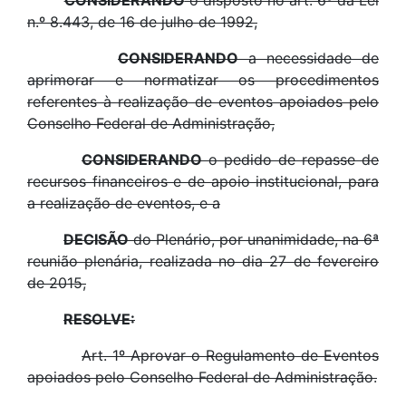
CONSIDERANDO
o disposto no art. 6º da Lei
n.º 8.443, de 16 de julho de 1992,
CONSIDERANDO
a necessidade de
aprimorar e normatizar os procedimentos
referentes à realização de eventos apoiados pelo
Conselho Federal de Administração,
CONSIDERANDO
o pedido de repasse de
recursos financeiros e de apoio institucional, para
a realização de eventos, e a
DECISÃO
do Plenário, por unanimidade, na 6ª
reunião plenária, realizada no dia 27 de fevereiro
de 2015,
RESOLVE:
Art. 1º Aprovar o Regulamento de Eventos
apoiados pelo Conselho Federal de Administração.