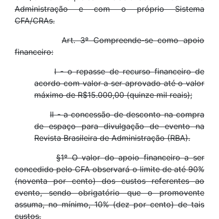
Administração e com o próprio Sistema
CFA/CRAs.
Art. 3º Compreende-se como apoio
financeiro:
I - o repasse de recurso financeiro de
acordo com valor a ser aprovado até o valor
máximo de R$15.000,00 (quinze mil reais);
II - a concessão de desconto na compra
de espaço para divulgação de evento na
Revista Brasileira de Administração (RBA).
§1º O valor do apoio financeiro a ser
concedido pelo CFA observará o limite de até 90%
(noventa por cento) dos custos referentes ao
evento, sendo obrigatório que o promovente
assuma, no mínimo, 10% (dez por cento) de tais
custos.