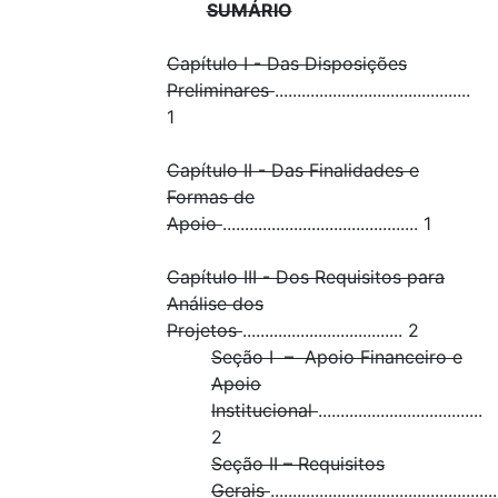
SUMÁRIO
Capítulo I - Das Disposições
Preliminares
............................................
1
Capítulo II - Das Finalidades e
Formas de
Apoio
............................................ 1
Capítulo III - Dos Requisitos para
Análise dos
Projetos
.................................... 2
Seção I – Apoio Financeiro e
Apoio
Institucional
.....................................
2
Seção II – Requisitos
Gerais
...................................................