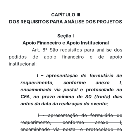
CAPÍTULO III
DOS REQUISITOS PARA ANÁLISE DOS PROJETOS
Seção I
Apoio Financeiro e Apoio Institucional
Art. 6º São requisitos para análise dos
pedidos de apoio financeiro e de apoio
institucional:
I – apresentação de formulário de
requerimento, conforme anexo I,
encaminhado via postal e protocolado no
CFA, no prazo mínimo de 30 (trinta) dias
antes da data da realização do evento;
I - apresentação de formulário de
requerimento, conforme anexo I,
encaminhado via postal e protocolado no