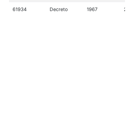
61934
Decreto
1967
22/1