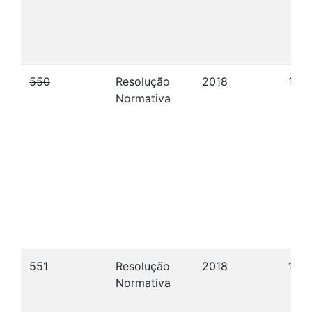
550
Resolução
2018
17/1
Normativa
551
Resolução
2018
17/1
Normativa