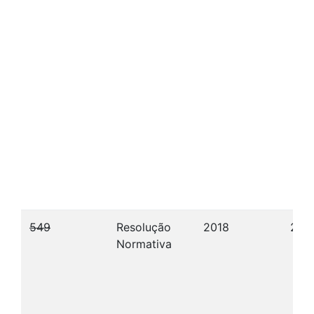
549
Resolução
2018
22/1
Normativa