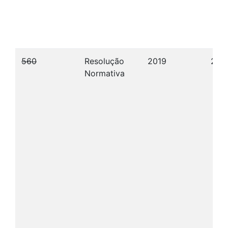
560
Resolução
2019
21/
Normativa