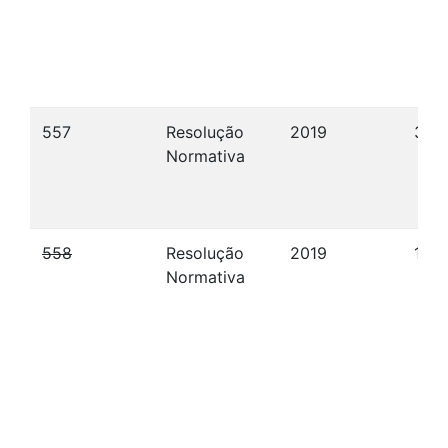
557
Resolução
2019
31/0
Normativa
558
Resolução
2019
18/
Normativa