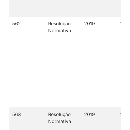
562
Resolução
2019
25/
Normativa
563
Resolução
2019
26/
Normativa