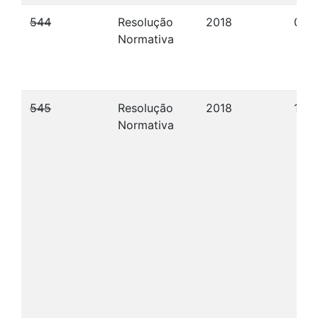
544
Resolução
2018
07/
Normativa
545
Resolução
2018
12/
Normativa