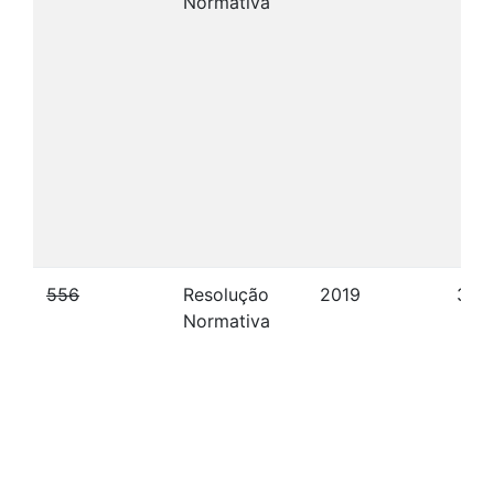
Normativa
556
Resolução
2019
30/
Normativa