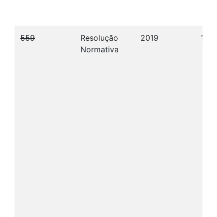
559
Resolução
2019
18/
Normativa