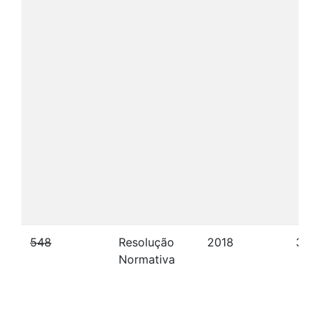
548
Resolução
2018
31/1
Normativa