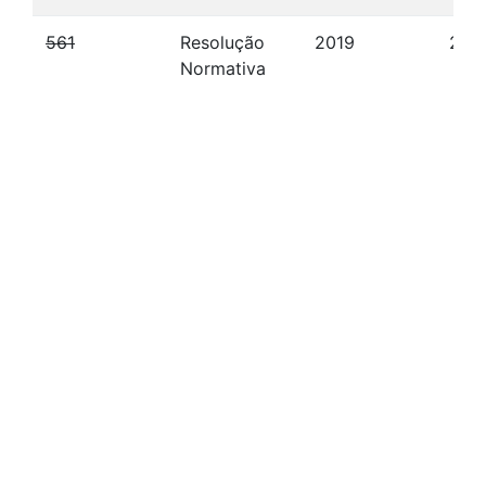
561
Resolução
2019
25/
Normativa