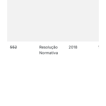
552
Resolução
2018
17/1
Normativa