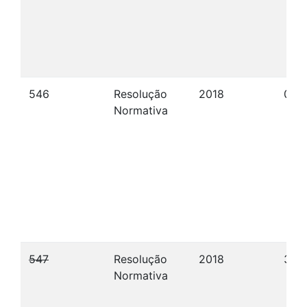
546
Resolução
2018
04/
Normativa
547
Resolução
2018
31/1
Normativa