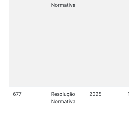
Normativa
677
Resolução
2025
12/1
Normativa