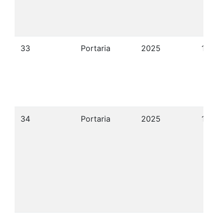
33
Portaria
2025
19/
34
Portaria
2025
19/