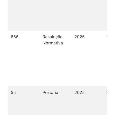
666
Resolução
2025
16/
Normativa
55
Portaria
2025
24/