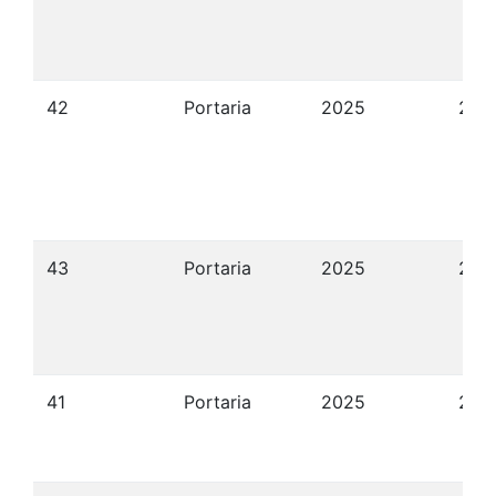
42
Portaria
2025
25/
43
Portaria
2025
26/
41
Portaria
2025
24/