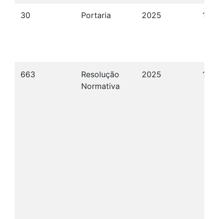
30
Portaria
2025
12/
663
Resolução
2025
10/
Normativa