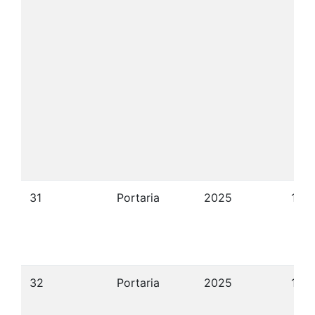
31
Portaria
2025
19/
32
Portaria
2025
19/