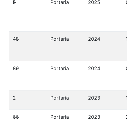
5
Portaria
2025
09/
48
Portaria
2024
19/
89
Portaria
2024
04/
2
Portaria
2023
12/
66
Portaria
2023
23/