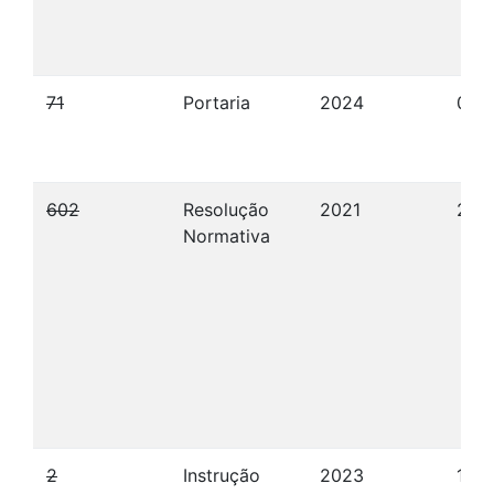
71
Portaria
2024
05/
602
Resolução
2021
20/
Normativa
2
Instrução
2023
19/