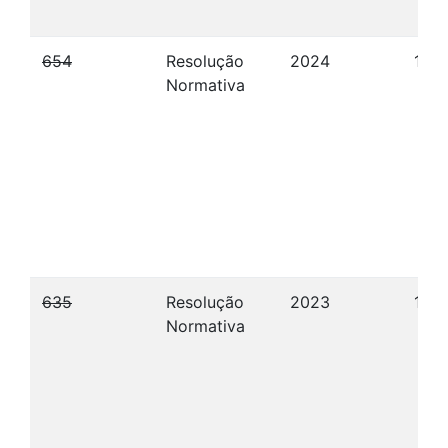
654
Resolução
2024
12/1
Normativa
635
Resolução
2023
13/1
Normativa