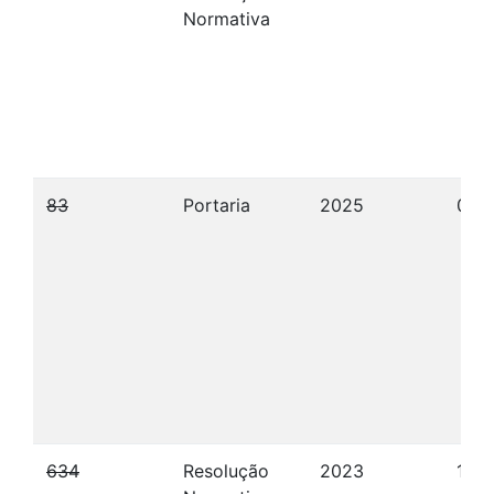
Normativa
83
Portaria
2025
09/
634
Resolução
2023
10/1