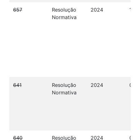
657
Resolução
2024
19/
Normativa
641
Resolução
2024
05/
Normativa
640
Resolução
2024
05/