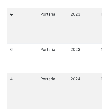
5
Portaria
2023
12/
6
Portaria
2023
12/
4
Portaria
2024
19/