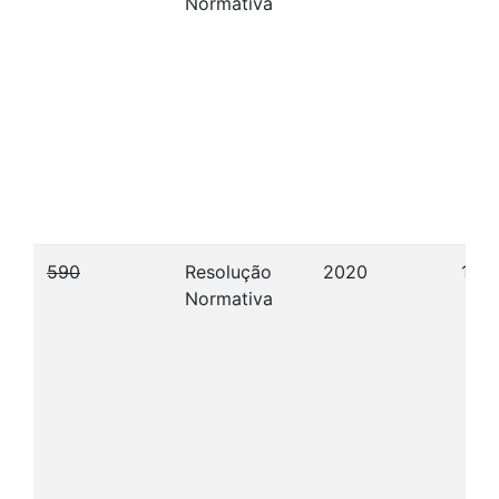
Normativa
590
Resolução
2020
17/1
Normativa