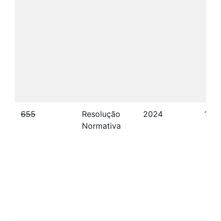
655
Resolução
2024
12/1
Normativa