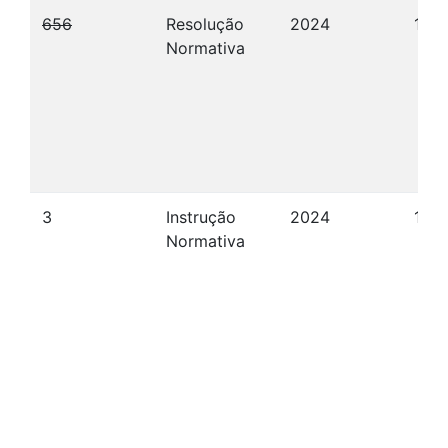
656
Resolução
2024
12/1
Normativa
3
Instrução
2024
12/
Normativa