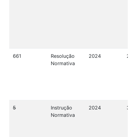
661
Resolução
2024
27/
Normativa
5
Instrução
2024
30/
Normativa