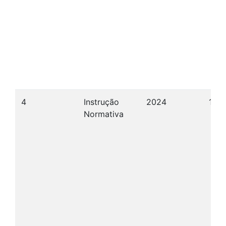
4
Instrução
2024
12/
Normativa