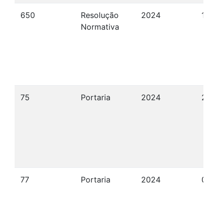
650
Resolução
2024
13/
Normativa
75
Portaria
2024
27/
77
Portaria
2024
04/