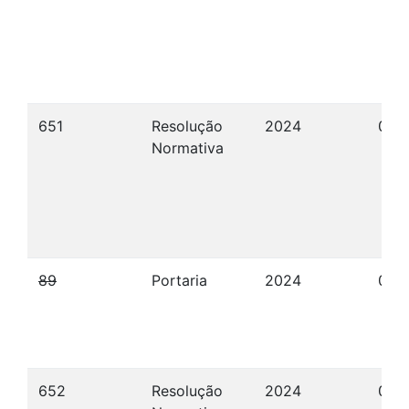
651
Resolução
2024
01/
Normativa
89
Portaria
2024
04/
652
Resolução
2024
09/