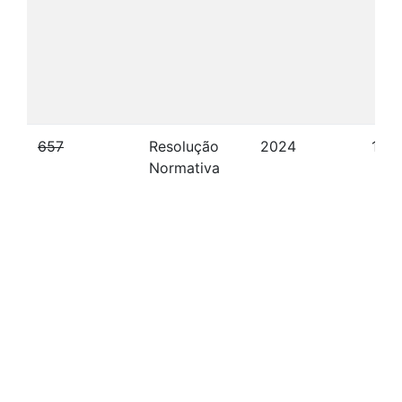
657
Resolução
2024
19/
Normativa