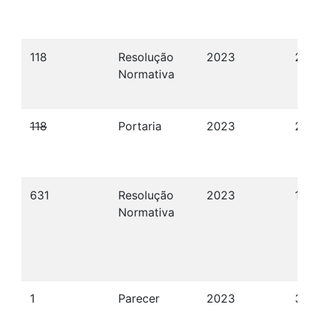
118
Resolução
2023
29/
Normativa
118
Portaria
2023
29/
631
Resolução
2023
10/
Normativa
1
Parecer
2023
31/