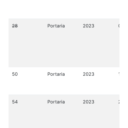
28
Portaria
2023
01/
50
Portaria
2023
15/
54
Portaria
2023
21/