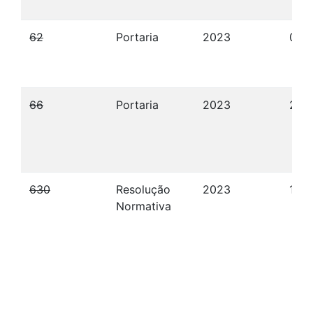
62
Portaria
2023
04/
66
Portaria
2023
23/
630
Resolução
2023
14/
Normativa