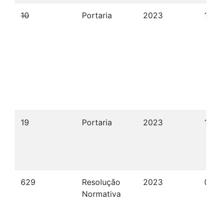
10
Portaria
2023
12/
19
Portaria
2023
18/
629
Resolução
2023
08/
Normativa