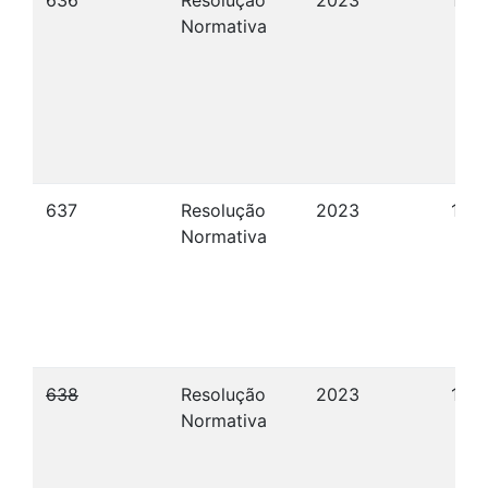
636
Resolução
2023
11/1
Normativa
637
Resolução
2023
13/
Normativa
638
Resolução
2023
15/
Normativa