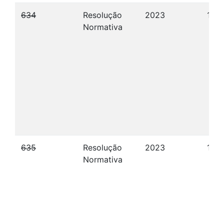
634
Resolução
2023
10/1
Normativa
635
Resolução
2023
13/1
Normativa