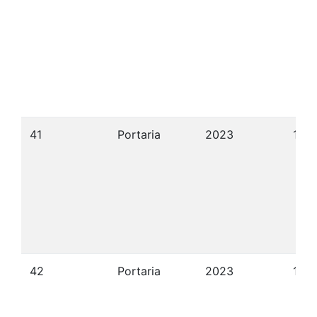
41
Portaria
2023
10/
42
Portaria
2023
13/