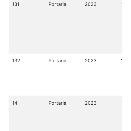
131
Portaria
2023
14/1
132
Portaria
2023
17/1
14
Portaria
2023
13/