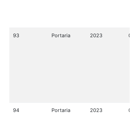
93
Portaria
2023
05/
94
Portaria
2023
05/