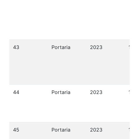
43
Portaria
2023
14/
44
Portaria
2023
17/
45
Portaria
2023
13/