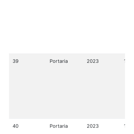
39
Portaria
2023
14/
40
Portaria
2023
10/