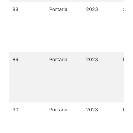
88
Portaria
2023
29/
89
Portaria
2023
03/
90
Portaria
2023
03/