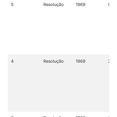
5
Resolução
1969
03/
4
Resolução
1969
28/