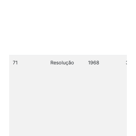
71
Resolução
1968
30/