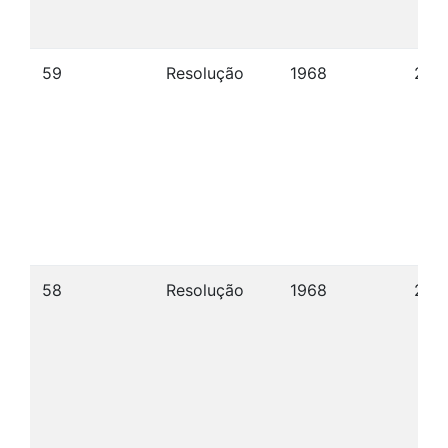
59
Resolução
1968
29/1
58
Resolução
1968
28/1