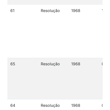
61
Resolução
1968
10/1
65
Resolução
1968
09/
64
Resolução
1968
09/