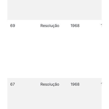
69
Resolução
1968
10/1
67
Resolução
1968
10/1