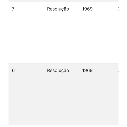
7
Resolução
1969
04/
6
Resolução
1969
03/