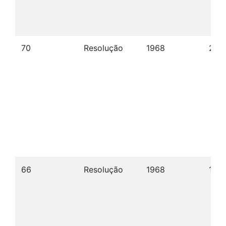
70
Resolução
1968
27/1
66
Resolução
1968
13/1