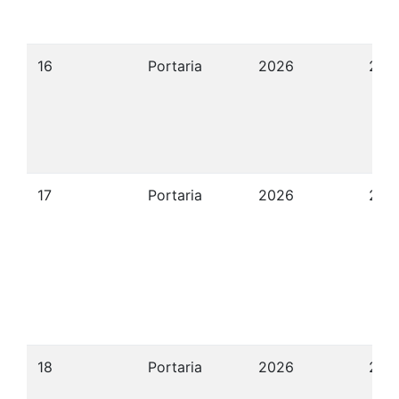
16
Portaria
2026
22/
17
Portaria
2026
22/
18
Portaria
2026
22/