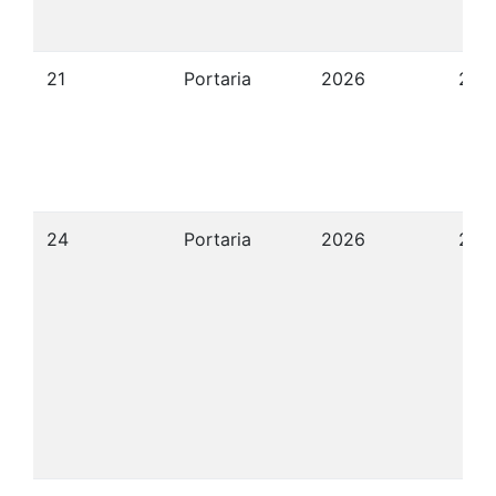
21
Portaria
2026
22/
24
Portaria
2026
22/