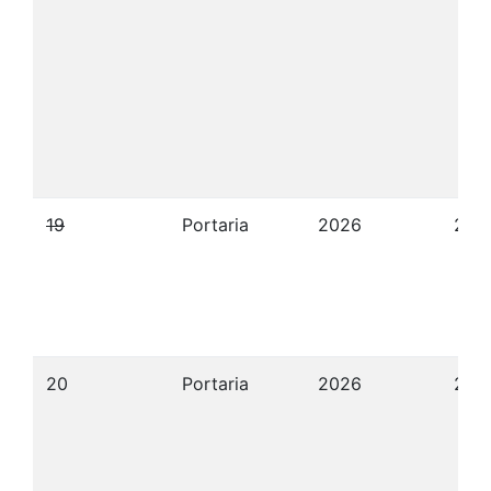
19
Portaria
2026
22/
20
Portaria
2026
22/