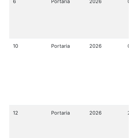
6
Portaria
2026
07/
10
Portaria
2026
09/
12
Portaria
2026
22/