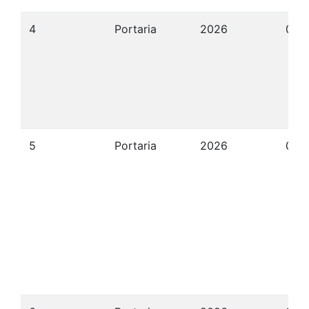
4
Portaria
2026
07/
5
Portaria
2026
07/