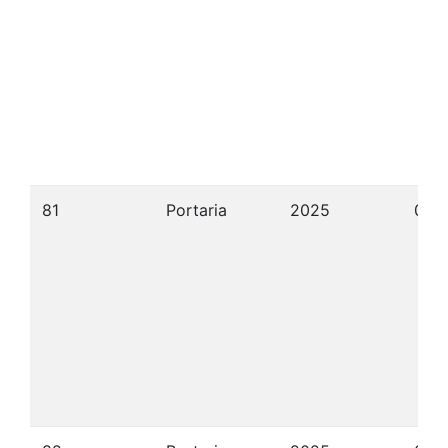
81
Portaria
2025
05/