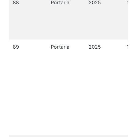
88
Portaria
2025
10/
89
Portaria
2025
10/