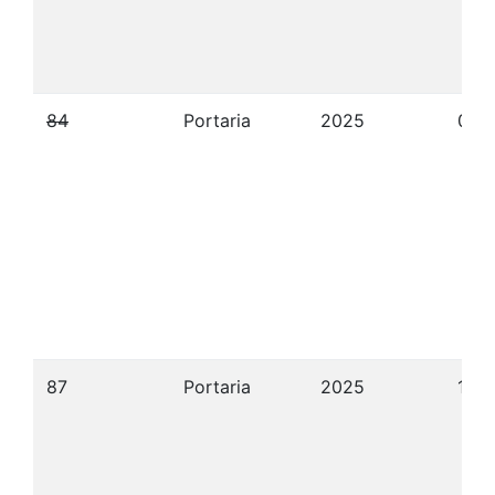
84
Portaria
2025
09/
87
Portaria
2025
10/