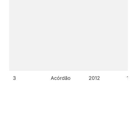
3
Acórdão
2012
17/0