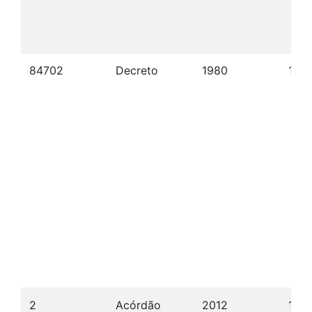
84702
Decreto
1980
13/
2
Acórdão
2012
17/0