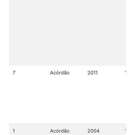
7
Acórdão
2011
15/0
1
Acórdão
2004
10/