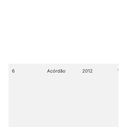
6
Acórdão
2012
17/0