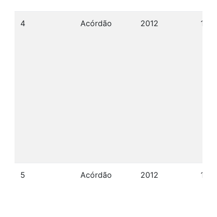
4
Acórdão
2012
17/0
5
Acórdão
2012
17/0