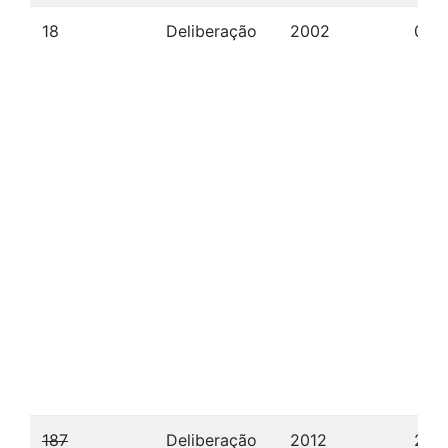
18
Deliberação
2002
07/
187
Deliberação
2012
27/