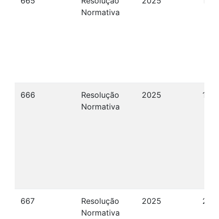
665
Resolução
2025
15/
Normativa
666
Resolução
2025
16/
Normativa
667
Resolução
2025
24/
Normativa