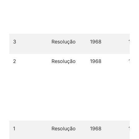
3
Resolução
1968
17/0
2
Resolução
1968
17/0
1
Resolução
1968
17/0