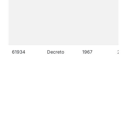
61934
Decreto
1967
22/1