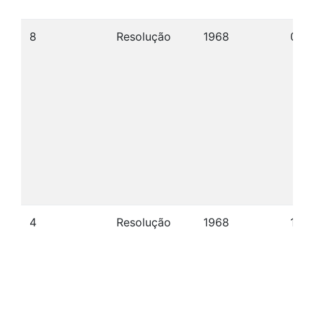
8
Resolução
1968
07/
4
Resolução
1968
19/0