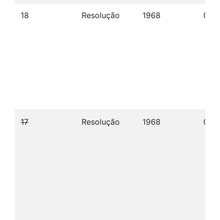
18
Resolução
1968
04/
17
Resolução
1968
04/