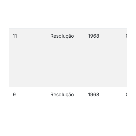
11
Resolução
1968
09/
9
Resolução
1968
09/