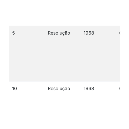
5
Resolução
1968
09/
10
Resolução
1968
07/