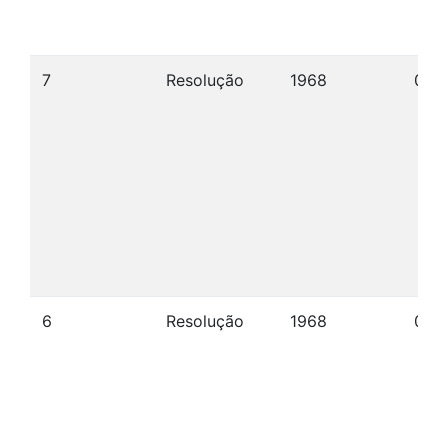
7
Resolução
1968
09/
6
Resolução
1968
09/