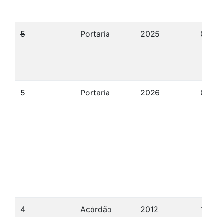
5
Portaria
2025
09/
5
Portaria
2026
07/
4
Acórdão
2012
17/0