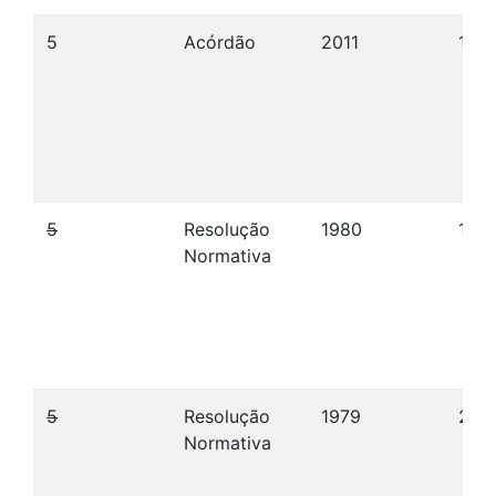
5
Acórdão
2011
15/0
5
Resolução
1980
10/
Normativa
5
Resolução
1979
28/
Normativa