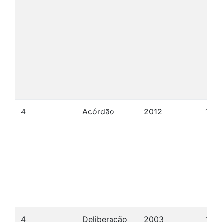
4
Acórdão
2012
17/0
4
Deliberação
2003
18/