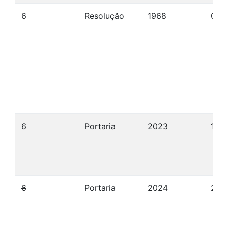
6
Resolução
1968
09/
6
Portaria
2023
12/
6
Portaria
2024
22/