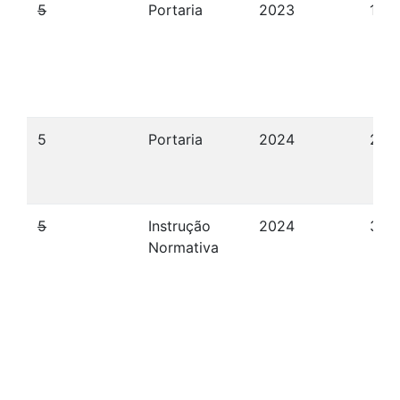
5
Portaria
2023
12/
5
Portaria
2024
22/
5
Instrução
2024
30/
Normativa