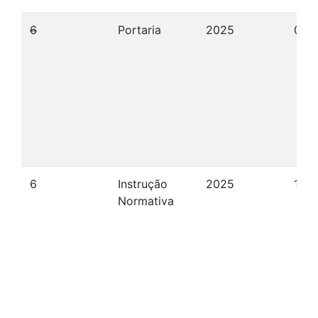
6
Portaria
2025
09/
6
Instrução
2025
17/1
Normativa