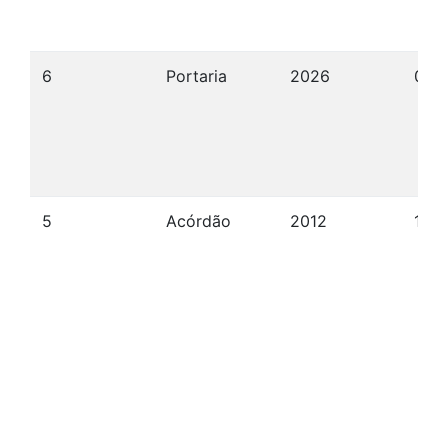
6
Portaria
2026
07/
5
Acórdão
2012
17/0