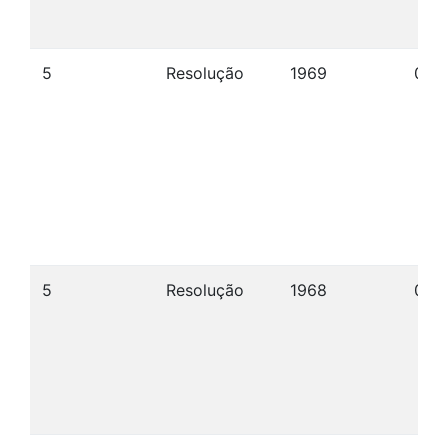
5
Resolução
1969
03/
5
Resolução
1968
09/