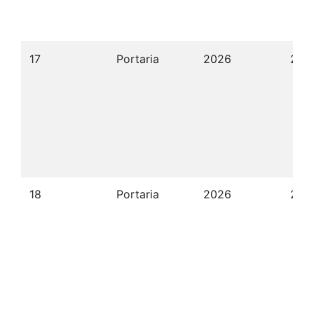
17
Portaria
2026
22/
18
Portaria
2026
22/