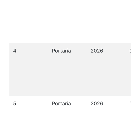
4
Portaria
2026
07/
5
Portaria
2026
07/