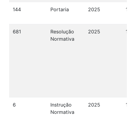
144
Portaria
2025
18/
681
Resolução
2025
17/1
Normativa
6
Instrução
2025
17/1
Normativa