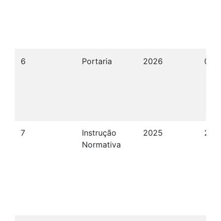
6
Portaria
2026
07/
7
Instrução
2025
27/
Normativa