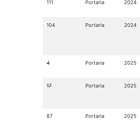
111
Portaria
2024
104
Portaria
2024
4
Portaria
2025
17
Portaria
2025
87
Portaria
2025