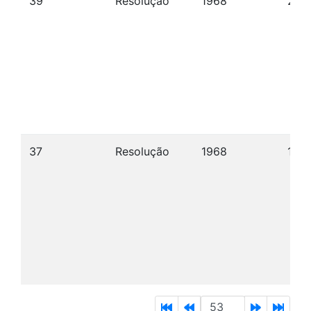
39
Resolução
1968
23/
37
Resolução
1968
17/0