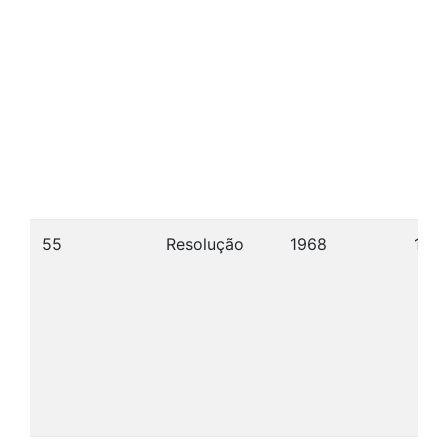
55
Resolução
1968
13/1