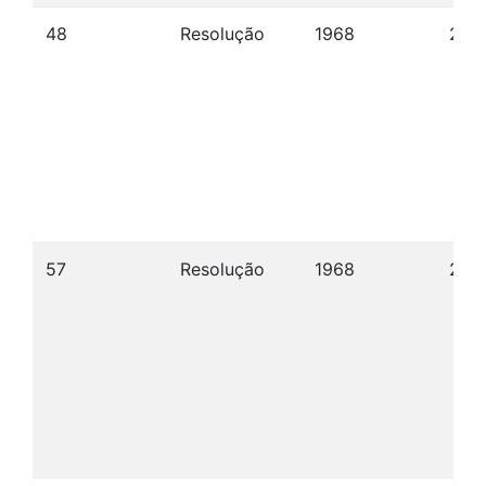
48
Resolução
1968
28/1
57
Resolução
1968
26/1