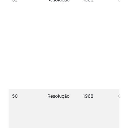
50
Resolução
1968
05/1