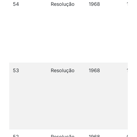
54
Resolução
1968
12/1
53
Resolução
1968
11/1
52
Resolução
1968
06/1