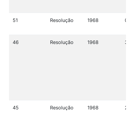
51
Resolução
1968
04/1
46
Resolução
1968
30/
45
Resolução
1968
25/