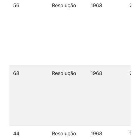
56
Resolução
1968
26/1
68
Resolução
1968
23/1
44
Resolução
1968
18/1