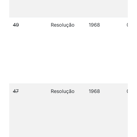
49
Resolução
1968
05/1
47
Resolução
1968
05/1