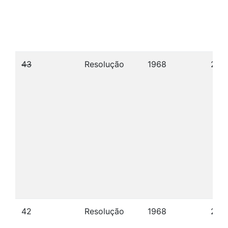
43
Resolução
1968
27/
42
Resolução
1968
23/