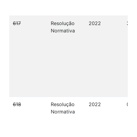
617
Resolução
2022
31/
Normativa
618
Resolução
2022
01/1
Normativa