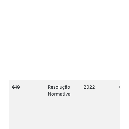
619
Resolução
2022
07/1
Normativa