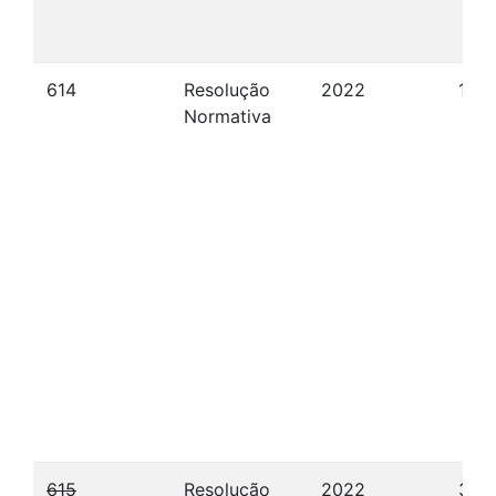
614
Resolução
2022
18/
Normativa
615
Resolução
2022
30/