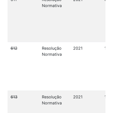
Normativa
612
Resolução
2021
10/
Normativa
613
Resolução
2021
10/1
Normativa