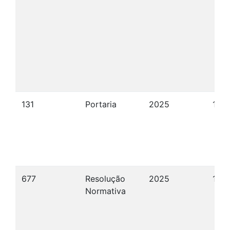
131
Portaria
2025
11/1
677
Resolução
2025
12/1
Normativa