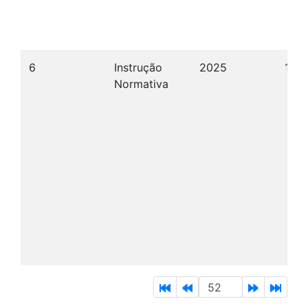
6
Instrução
2025
17/1
Normativa