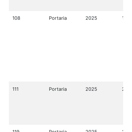
108
Portaria
2025
14/
111
Portaria
2025
25/
119
Portaria
2025
15/