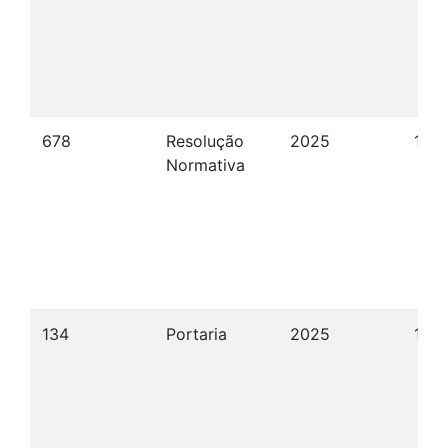
678
Resolução
2025
12/1
Normativa
134
Portaria
2025
18/1