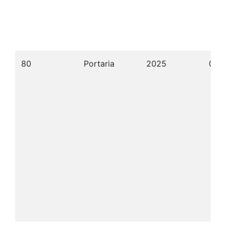
80
Portaria
2025
05/