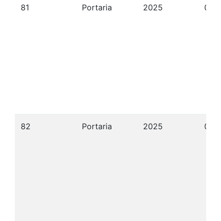
81
Portaria
2025
05/
82
Portaria
2025
05/