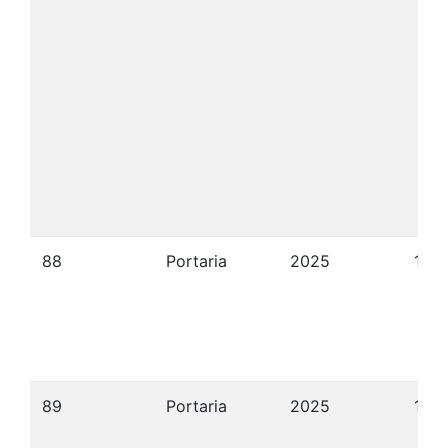
88
Portaria
2025
10/
89
Portaria
2025
10/