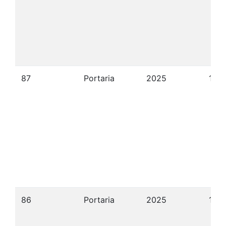
87
Portaria
2025
10/
86
Portaria
2025
10/