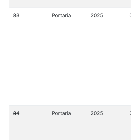
83
Portaria
2025
09/
84
Portaria
2025
09/