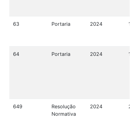
63
Portaria
2024
15/
64
Portaria
2024
15/
649
Resolução
2024
28/
Normativa