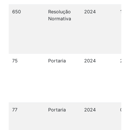
650
Resolução
2024
13/
Normativa
75
Portaria
2024
27/
77
Portaria
2024
04/