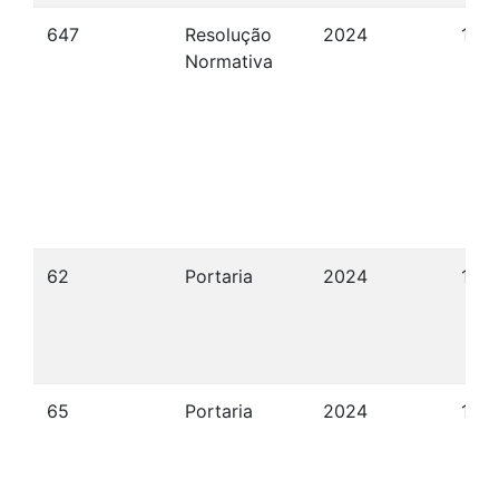
647
Resolução
2024
15/
Normativa
62
Portaria
2024
14/
65
Portaria
2024
15/