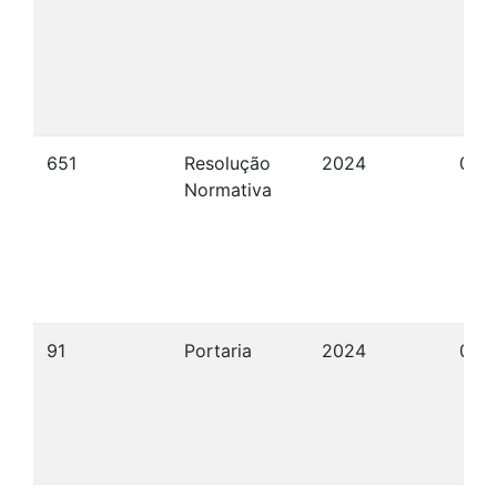
651
Resolução
2024
01/
Normativa
91
Portaria
2024
07/