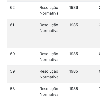
62
Resolução
1986
25/
Normativa
61
Resolução
1985
21/1
Normativa
60
Resolução
1985
07/1
Normativa
59
Resolução
1985
09/
Normativa
58
Resolução
1985
14/
Normativa