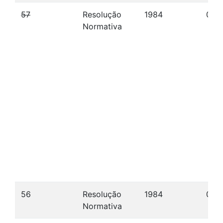
57
Resolução
1984
07/1
Normativa
56
Resolução
1984
06/
Normativa