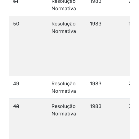
51
Resolução
1983
25/
Normativa
50
Resolução
1983
11/0
Normativa
49
Resolução
1983
20/
Normativa
48
Resolução
1983
30/
Normativa