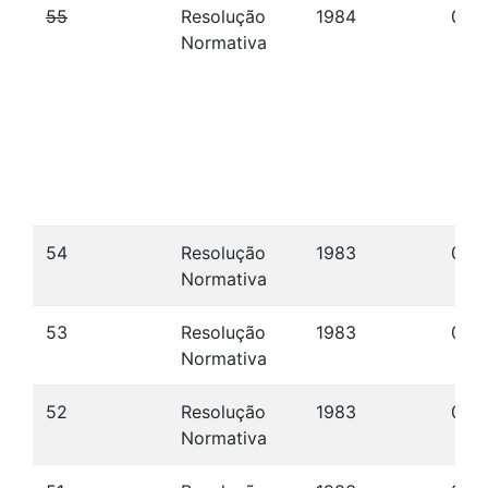
55
Resolução
1984
06/
Normativa
54
Resolução
1983
04/1
Normativa
53
Resolução
1983
04/1
Normativa
52
Resolução
1983
08/
Normativa