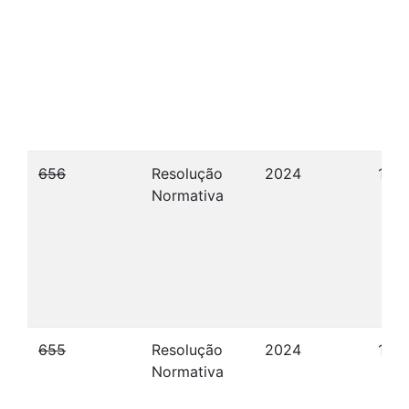
656
Resolução
2024
12/1
Normativa
655
Resolução
2024
12/1
Normativa