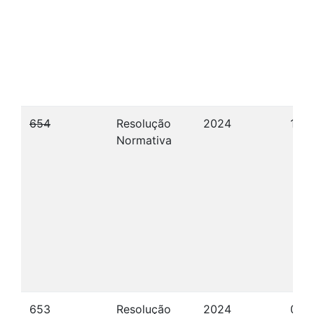
654
Resolução
2024
12/1
Normativa
653
Resolução
2024
09/