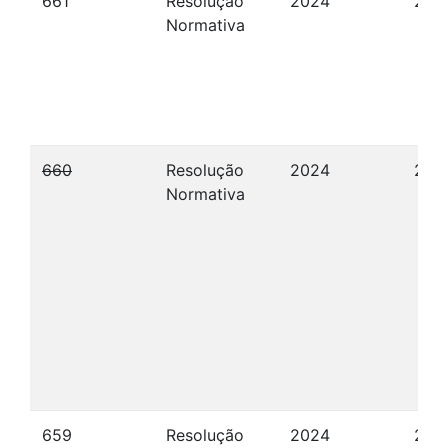
661
Resolução
2024
27/
Normativa
660
Resolução
2024
27/
Normativa
659
Resolução
2024
23/